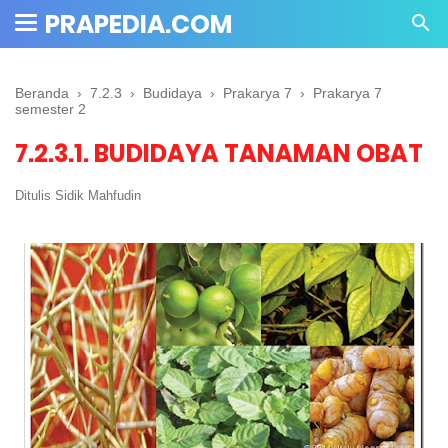
PRAPEDIA.COM
Beranda
›
7.2.3
›
Budidaya
›
Prakarya 7
›
Prakarya 7
semester 2
7.2.3.1. BUDIDAYA TANAMAN OBAT
Ditulis
Sidik Mahfudin