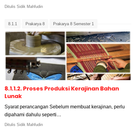
Ditulis
Sidik Mahfudin
8.1.1
Prakarya 8
Prakarya 8 Semester 1
8.1.1.2. Proses Produksi Kerajinan Bahan
Lunak
Syarat perancangan Sebelum membuat kerajinan, perlu
dipahami dahulu seperti…
Ditulis
Sidik Mahfudin