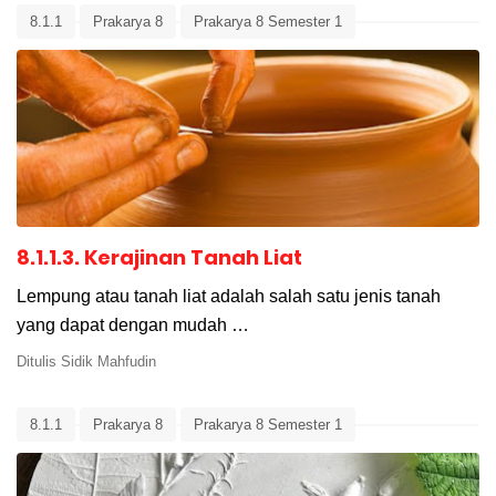
8.1.1
Prakarya 8
Prakarya 8 Semester 1
8.1.1.3. Kerajinan Tanah Liat
Lempung atau tanah liat adalah salah satu jenis tanah
yang dapat dengan mudah …
Ditulis
Sidik Mahfudin
8.1.1
Prakarya 8
Prakarya 8 Semester 1